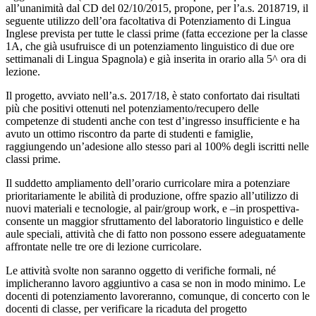
all’unanimità dal CD del 02/10/2015, propone, per l’a.s. 2018719, il
seguente utilizzo dell’ora facoltativa di Potenziamento di Lingua
Inglese prevista per tutte le classi prime (fatta eccezione per la classe
1A, che già usufruisce di un potenziamento linguistico di due ore
settimanali di Lingua Spagnola) e già inserita in orario alla 5^ ora di
lezione.
Il progetto, avviato nell’a.s. 2017/18, è stato confortato dai risultati
più che positivi ottenuti nel potenziamento/recupero delle
competenze di studenti anche con test d’ingresso insufficiente e ha
avuto un ottimo riscontro da parte di studenti e famiglie,
raggiungendo un’adesione allo stesso pari al 100% degli iscritti nelle
classi prime.
Il suddetto ampliamento dell’orario curricolare mira a potenziare
prioritariamente le abilità di produzione, offre spazio all’utilizzo di
nuovi materiali e tecnologie, al pair/group work, e –in prospettiva-
consente un maggior sfruttamento del laboratorio linguistico e delle
aule speciali, attività che di fatto non possono essere adeguatamente
affrontate nelle tre ore di lezione curricolare.
Le attività svolte non saranno oggetto di verifiche formali, né
implicheranno lavoro aggiuntivo a casa se non in modo minimo. Le
docenti di potenziamento lavoreranno, comunque, di concerto con le
docenti di classe, per verificare la ricaduta del progetto