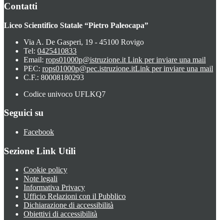
Contatti
Liceo Scientifico Statale “Pietro Paleocapa”
Via A. De Gasperi, 19 - 45100 Rovigo
Tel:
0425410833
Email:
rops01000p@istruzione.it
Link per inviare una mail
PEC:
rops01000p@pec.istruzione.it
Link per inviare una mail
C.F.: 80008180293
Codice univoco UFLKQ7
Seguici su
Facebook
Sezione Link Utili
Cookie policy
Note legali
Informativa Privacy
Ufficio Relazioni con il Pubblico
Dichiarazione di accessibilità
Obiettivi di accessibilità