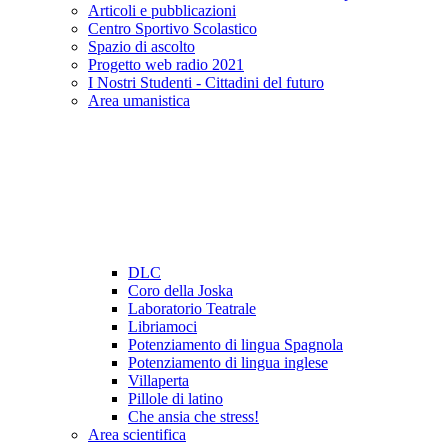
Articoli e pubblicazioni
Centro Sportivo Scolastico
Spazio di ascolto
Progetto web radio 2021
I Nostri Studenti - Cittadini del futuro
Area umanistica
DLC
Coro della Joska
Laboratorio Teatrale
Libriamoci
Potenziamento di lingua Spagnola
Potenziamento di lingua inglese
Villaperta
Pillole di latino
Che ansia che stress!
Area scientifica