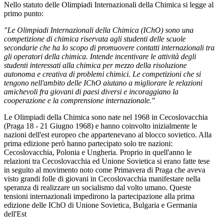
Nello statuto delle Olimpiadi Internazionali della Chimica si legge al
primo punto:
"Le Olimpiadi Internazionali della Chimica (IChO) sono una
competizione di chimica riservata agli studenti delle scuole
secondarie che ha lo scopo di promuovere contatti internazionali tra
gli operatori della chimica. Intende incentivare le attività degli
studenti interessati alla chimica per mezzo della risoluzione
autonoma e creativa di problemi chimici. Le competizioni che si
tengono nell'ambito delle IChO aiutano a migliorare le relazioni
amichevoli fra giovani di paesi diversi e incoraggiano la
cooperazione e la comprensione internazionale."
Le Olimpiadi della Chimica sono nate nel 1968 in Cecoslovacchia
(Praga 18 - 21 Giugno 1968) e hanno coinvolto inizialmente le
nazioni dell'est europeo che appartenevano al blocco sovietico. Alla
prima edizione però hanno partecipato solo tre nazioni:
Cecoslovacchia, Polonia e Ungheria. Proprio in quell'anno le
relazioni tra Cecoslovacchia ed Unione Sovietica si erano fatte tese
in seguito al movimento noto come Primavera di Praga che aveva
visto grandi folle di giovani in Cecoslovacchia manifestare nella
speranza di realizzare un socialismo dal volto umano. Queste
tensioni internazionali impedirono la partecipazione alla prima
edizione delle IChO di Unione Sovietica, Bulgaria e Germania
dell'Est