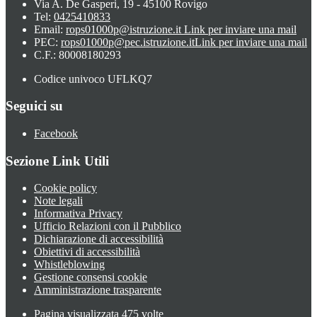
Via A. De Gasperi, 19 - 45100 Rovigo
Tel:
0425410833
Email:
rops01000p@istruzione.it
Link per inviare una mail
PEC:
rops01000p@pec.istruzione.it
Link per inviare una mail
C.F.: 80008180293
Codice univoco UFLKQ7
Seguici su
Facebook
Sezione Link Utili
Cookie policy
Note legali
Informativa Privacy
Ufficio Relazioni con il Pubblico
Dichiarazione di accessibilità
Obiettivi di accessibilità
Whistleblowing
Gestione consensi cookie
Amministrazione trasparente
Pagina visualizzata
475
volte