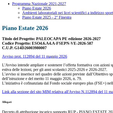
Programma Nazionale 2021-2027
Piano Estate 2026
Ambienti laboratoriali nei licei scientifici a indirizzo spor
Piano Estate 2025 - 2° Finestra
Piano Estate 2026
Titolo del Progetto:
PALEOCAPA PE edizione 2026-2027
Codice Progetto: ESO4.6.A4.A-FSEPN-VE-2026-587
C.U.P. G14D26003980007
Avviso prot. 112894 del 11 maggio 2026
L'
Avviso intende ampliare e sostenere l’offerta formativa con azioni sp
estiva delle lezioni, per gli anni scolastici 2025-2026 e 2026-2027.
L’avviso si inserisce nel quadro delle azioni previste dall’Obiettiv
dell’istruzione e del merito 11 maggio 2026, n. 79.
L’iniziativa è cofinanziata dal Fondo sociale europeo plus (FSE+) ne
Link alla sezione del sito MIM relativa all'Avviso N.112894 del 11 
Allegati
Decreto di attribuzione incarico supporto RUP - PIANO ESTATE 20