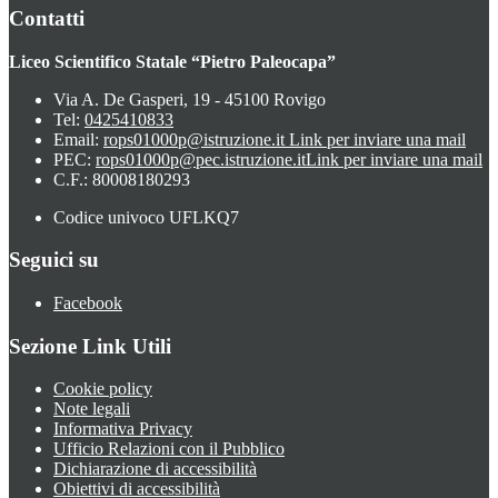
Contatti
Liceo Scientifico Statale “Pietro Paleocapa”
Via A. De Gasperi, 19 - 45100 Rovigo
Tel:
0425410833
Email:
rops01000p@istruzione.it
Link per inviare una mail
PEC:
rops01000p@pec.istruzione.it
Link per inviare una mail
C.F.: 80008180293
Codice univoco UFLKQ7
Seguici su
Facebook
Sezione Link Utili
Cookie policy
Note legali
Informativa Privacy
Ufficio Relazioni con il Pubblico
Dichiarazione di accessibilità
Obiettivi di accessibilità