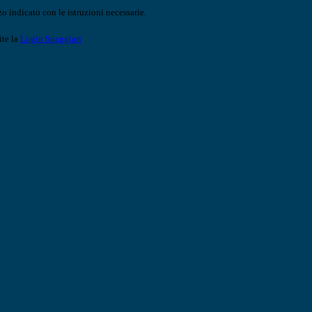
o indicato con le istruzioni necessarie.
ite la
Login Spaggiari