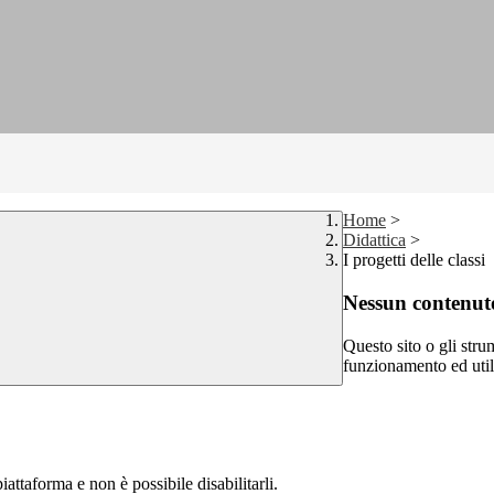
Home
>
Didattica
>
I progetti delle classi
Nessun contenuto
Questo sito o gli stru
funzionamento ed utili 
attaforma e non è possibile disabilitarli.