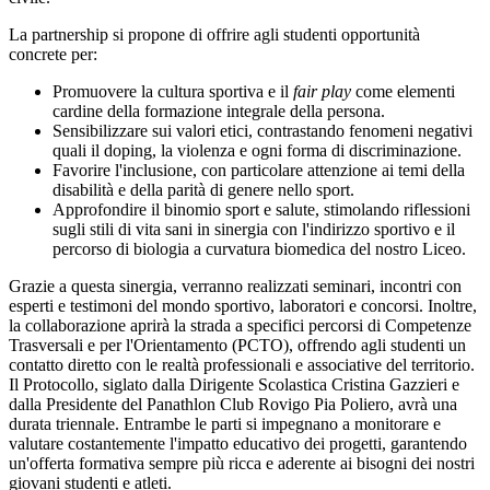
La partnership si propone di offrire agli studenti opportunità
concrete per:
Promuovere la cultura sportiva
e il
fair play
come elementi
cardine della formazione integrale della persona.
Sensibilizzare sui valori etici
, contrastando fenomeni negativi
quali il doping, la violenza e ogni forma di discriminazione.
Favorire l'inclusione
, con particolare attenzione ai temi della
disabilità e della parità di genere nello sport.
Approfondire il binomio sport e salute
, stimolando riflessioni
sugli stili di vita sani in sinergia con l'indirizzo sportivo e il
percorso di biologia a curvatura biomedica del nostro Liceo.
Grazie a questa sinergia, verranno realizzati seminari, incontri con
esperti e testimoni del mondo sportivo, laboratori e concorsi. Inoltre,
la collaborazione aprirà la strada a specifici percorsi di Competenze
Trasversali e per l'Orientamento (PCTO), offrendo agli studenti un
contatto diretto con le realtà professionali e associative del territorio.
Il Protocollo, siglato dalla Dirigente Scolastica Cristina Gazzieri e
dalla Presidente del Panathlon Club Rovigo Pia Poliero, avrà una
durata triennale. Entrambe le parti si impegnano a monitorare e
valutare costantemente l'impatto educativo dei progetti, garantendo
un'offerta formativa sempre più ricca e aderente ai bisogni dei nostri
giovani studenti e atleti.