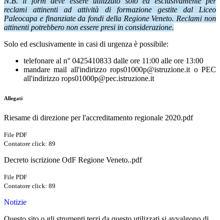
N.B. il form deve essere utilizzato solo ed esclusivamente per
reclami attinenti ad attività di formazione gestite dal Liceo
Paleocapa e finanziate da fondi della Regione Veneto. Reclami non
attinenti potrebbero non essere presi in considerazione.
Solo ed esclusivamente in casi di urgenza è possibile:
telefonare al n° 0425410833 dalle ore 11:00 alle ore 13:00
mandare mail all'indirizzo rops01000p@istruzione.it o PEC
all'indirizzo rops01000p@pec.istruzione.it
Allegati
Riesame di direzione per l'accreditamento regionale 2020.pdf
File PDF
Contatore click: 89
Decreto iscrizione OdF Regione Veneto..pdf
File PDF
Contatore click: 89
Notizie
Questo sito o gli strumenti terzi da questo utilizzati si avvalgono di