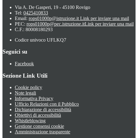
Via A. De Gasperi, 19 - 45100 Rovigo
Tel:
0425410833
Email:
rops01000p@istruzione.it
Link per inviare una mail
PEC:
rops01000p@pec.istruzione.it
Link per inviare una mail
C.F.: 80008180293
Codice univoco UFLKQ7
Seguici su
Facebook
Sezione Link Utili
Cookie policy
Note legali
Informativa Privacy
Ufficio Relazioni con il Pubblico
Dichiarazione di accessibilità
Obiettivi di accessibilità
Whistleblowing
Gestione consensi cookie
Amministrazione trasparente