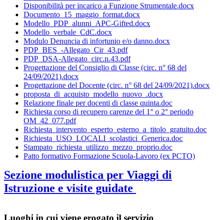
Disponibilità per incarico a Funzione Strumentale.docx
Documento_15_maggio_format.docx
Modello_PDP_alunni_APC-Gifted.docx
Modello_verbale_CdC.docx
Modulo Denuncia di infortunio e/o danno.docx
PDP_BES_-Allegato_Cir_43.pdf
PDP_DSA-Allegato_circ.n.43.pdf
Progettazione del Consiglio di Classe (circ. n° 68 del
24/09/2021).docx
Progettazione del Docente (circ. n° 68 del 24/09/2021).docx
proposta_di_acquisto_modello_nuovo_.docx
Relazione finale per docenti di classe quinta.doc
Richiesta corso di recupero carenze del 1° o 2° periodo
OM_42_077.pdf
Richiesta_intervento_esperto_esterno_a_titolo_gratuito.doc
Richiesta_USO_LOCALI_scolastici_Generica.doc
Stampato_richiesta_utilizzo_mezzo_proprio.doc
Patto formativo Formazione Scuola-Lavoro (ex PCTO)
Sezione modulistica per Viaggi di
Istruzione e visite guidate
Luoghi in cui viene erogato il servizio