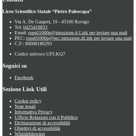
Liceo Scientifico Statale “Pietro Paleocapa”
Via A. De Gasperi, 19 - 45100 Rovigo
Tel:
0425410833
Email:
rops01000p@istruzione.it
Link per inviare una mail
PEC:
rops01000p@pec.istruzione.it
Link per inviare una mail
C.F.: 80008180293
Codice univoco UFLKQ7
Seguici su
Facebook
Sezione Link Utili
Cookie policy
Note legali
Informativa Privacy
Ufficio Relazioni con il Pubblico
Dichiarazione di accessibilità
Obiettivi di accessibilità
Whistleblowing