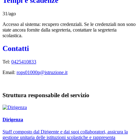
Tempi e scadenze
31/ago
Accesso al sistema: recupero credenziali. Se le credenziali non sono
state ancora fornite dalla segreteria, contattare la segreteria
scolastica.
Contatti
Tel:
0425410833
Email:
rops01000p@istruzione.it
Struttura responsabile del servizio
Dirigenza
Staff composto dal Dirigente e dai suoi collaboratori, assicura la
gestione unitaria delle istituzioni scolastiche e rappresenta