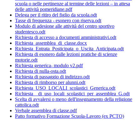
scuola o nelle pertinenze al termine delle lezioni – in attesa
delle attività pomeridiane.pdf
Delega per il ritiro del figlio da scuola.odt
Tasse di frequenza - esonero con riserva.odt
Modulo di adesione alle attività del centro sportivo
studentesco.odt
Richiesta di accesso a documenti amministrativi.odt
Richiesta_assemblea_di_classe.docx
Richiesta_Entrata_Posticipata_o_Uscita_Anticipata.odt
Richiesta di esonero dalle lezioni pratiche di scienze
motorie.odt
Richiesta generica- modulo v2.pdf
Richiesta di nulla-osta.odt
Richiesta di passaggio di indirizzo.odt
Richiesta di rimborso per alunni.odt
Richiesta_USO_LOCALI_scolastici_Generica.odt
Richiesta__di_uso_locali_scolastici_per_assemblea_G.odt
Scelta di avvalersi o meno dell'insegnamento della religione
cattolica.odt
Verbale assemblea di classe.pdf
Patto formativo Formazione Scuola-Lavoro (ex PCTO)