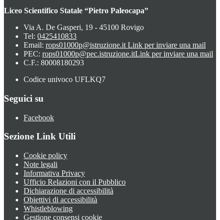
Liceo Scientifico Statale “Pietro Paleocapa”
Via A. De Gasperi, 19 - 45100 Rovigo
Tel:
0425410833
Email:
rops01000p@istruzione.it
Link per inviare una mail
PEC:
rops01000p@pec.istruzione.it
Link per inviare una mail
C.F.: 80008180293
Codice univoco UFLKQ7
Seguici su
Facebook
Sezione Link Utili
Cookie policy
Note legali
Informativa Privacy
Ufficio Relazioni con il Pubblico
Dichiarazione di accessibilità
Obiettivi di accessibilità
Whistleblowing
Gestione consensi cookie