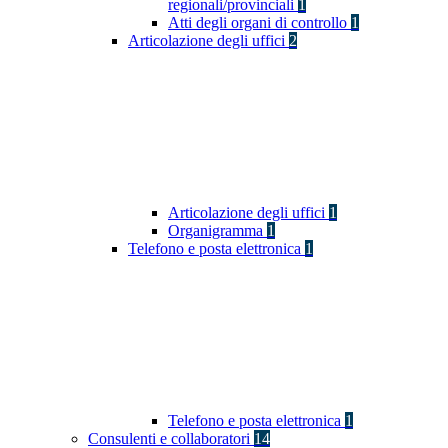
regionali/provinciali
1
Atti degli organi di controllo
1
Articolazione degli uffici
2
Articolazione degli uffici
1
Organigramma
1
Telefono e posta elettronica
1
Telefono e posta elettronica
1
Consulenti e collaboratori
14