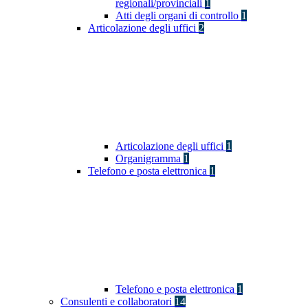
regionali/provinciali
1
Atti degli organi di controllo
1
Articolazione degli uffici
2
Articolazione degli uffici
1
Organigramma
1
Telefono e posta elettronica
1
Telefono e posta elettronica
1
Consulenti e collaboratori
14