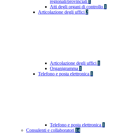
regionali/provinciali
1
Atti degli organi di controllo
1
Articolazione degli uffici
2
Articolazione degli uffici
1
Organigramma
1
Telefono e posta elettronica
1
Telefono e posta elettronica
1
Consulenti e collaboratori
14