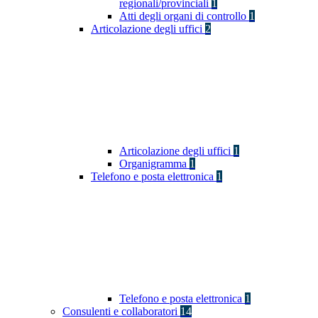
regionali/provinciali
1
Atti degli organi di controllo
1
Articolazione degli uffici
2
Articolazione degli uffici
1
Organigramma
1
Telefono e posta elettronica
1
Telefono e posta elettronica
1
Consulenti e collaboratori
14