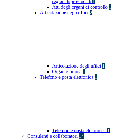
regionali/provinciali
1
Atti degli organi di controllo
1
Articolazione degli uffici
2
Articolazione degli uffici
1
Organigramma
1
Telefono e posta elettronica
1
Telefono e posta elettronica
1
Consulenti e collaboratori
14