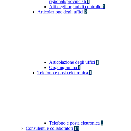
regionali/provinciali
1
Atti degli organi di controllo
1
Articolazione degli uffici
2
Articolazione degli uffici
1
Organigramma
1
Telefono e posta elettronica
1
Telefono e posta elettronica
1
Consulenti e collaboratori
14