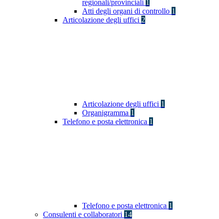
regionali/provinciali
1
Atti degli organi di controllo
1
Articolazione degli uffici
2
Articolazione degli uffici
1
Organigramma
1
Telefono e posta elettronica
1
Telefono e posta elettronica
1
Consulenti e collaboratori
14