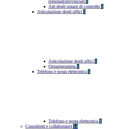
regionali/provinciali
1
Atti degli organi di controllo
1
Articolazione degli uffici
2
Articolazione degli uffici
1
Organigramma
1
Telefono e posta elettronica
1
Telefono e posta elettronica
1
Consulenti e collaboratori
14