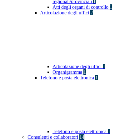
regionali/provinciali
1
Atti degli organi di controllo
1
Articolazione degli uffici
2
Articolazione degli uffici
1
Organigramma
1
Telefono e posta elettronica
1
Telefono e posta elettronica
1
Consulenti e collaboratori
14