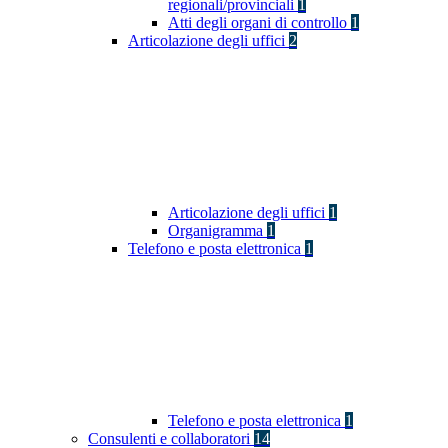
regionali/provinciali
1
Atti degli organi di controllo
1
Articolazione degli uffici
2
Articolazione degli uffici
1
Organigramma
1
Telefono e posta elettronica
1
Telefono e posta elettronica
1
Consulenti e collaboratori
14