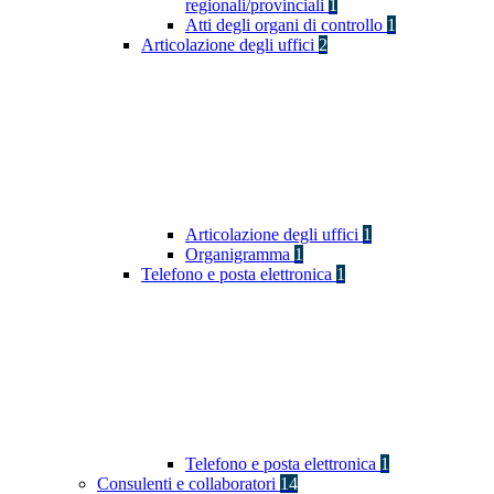
regionali/provinciali
1
Atti degli organi di controllo
1
Articolazione degli uffici
2
Articolazione degli uffici
1
Organigramma
1
Telefono e posta elettronica
1
Telefono e posta elettronica
1
Consulenti e collaboratori
14