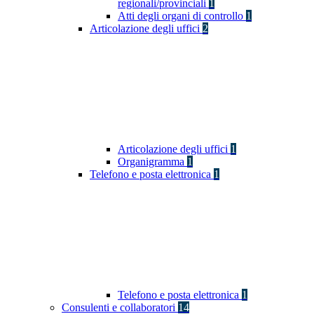
regionali/provinciali
1
Atti degli organi di controllo
1
Articolazione degli uffici
2
Articolazione degli uffici
1
Organigramma
1
Telefono e posta elettronica
1
Telefono e posta elettronica
1
Consulenti e collaboratori
14