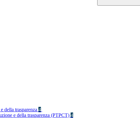
 e della trasparenza
4
rruzione e della trasparenza (PTPCT)
4