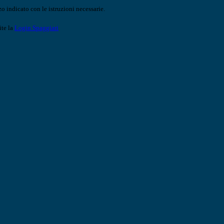
o indicato con le istruzioni necessarie.
ite la
Login Spaggiari