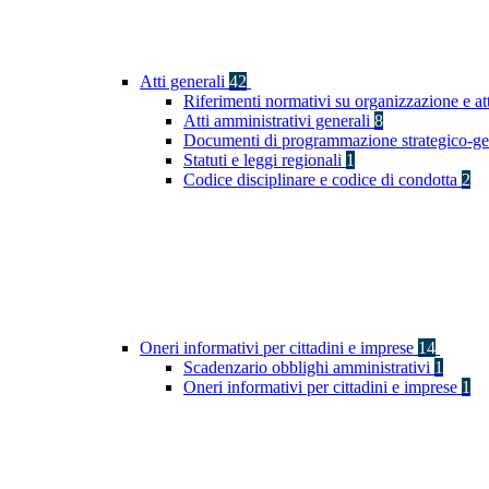
Atti generali
42
Riferimenti normativi su organizzazione e at
Atti amministrativi generali
8
Documenti di programmazione strategico-ge
Statuti e leggi regionali
1
Codice disciplinare e codice di condotta
2
Oneri informativi per cittadini e imprese
14
Scadenzario obblighi amministrativi
1
Oneri informativi per cittadini e imprese
1