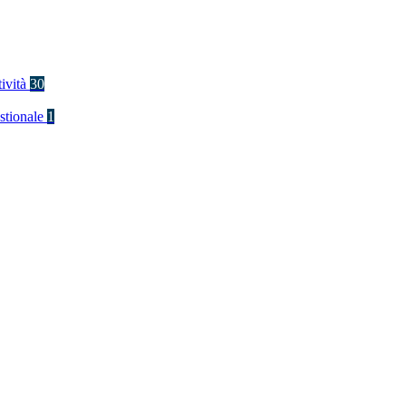
tività
30
stionale
1