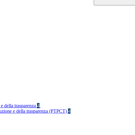
 e della trasparenza
4
rruzione e della trasparenza (PTPCT)
4