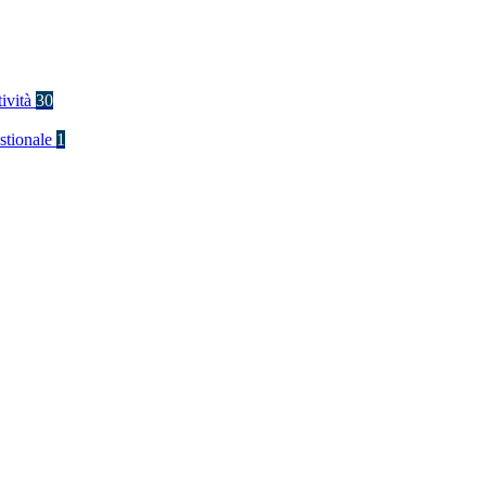
tività
30
stionale
1