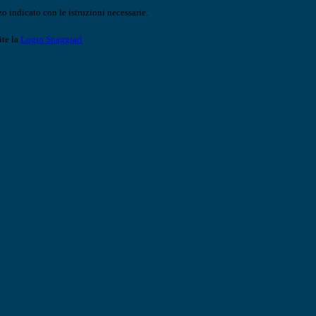
o indicato con le istruzioni necessarie.
ite la
Login Spaggiari