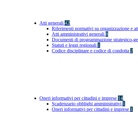
Atti generali
42
Riferimenti normativi su organizzazione e at
Atti amministrativi generali
8
Documenti di programmazione strategico-ge
Statuti e leggi regionali
1
Codice disciplinare e codice di condotta
2
Oneri informativi per cittadini e imprese
14
Scadenzario obblighi amministrativi
1
Oneri informativi per cittadini e imprese
1