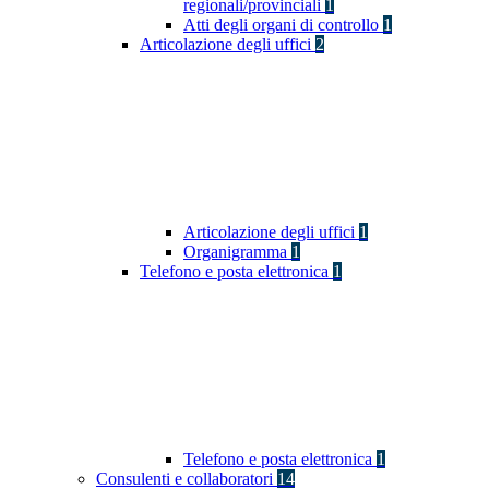
regionali/provinciali
1
Atti degli organi di controllo
1
Articolazione degli uffici
2
Articolazione degli uffici
1
Organigramma
1
Telefono e posta elettronica
1
Telefono e posta elettronica
1
Consulenti e collaboratori
14