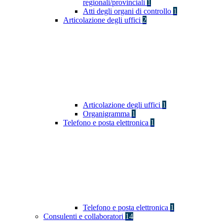
regionali/provinciali
1
Atti degli organi di controllo
1
Articolazione degli uffici
2
Articolazione degli uffici
1
Organigramma
1
Telefono e posta elettronica
1
Telefono e posta elettronica
1
Consulenti e collaboratori
14