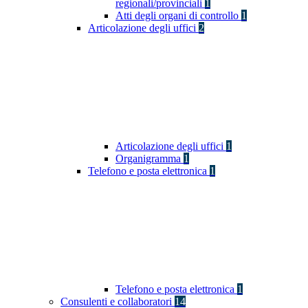
regionali/provinciali
1
Atti degli organi di controllo
1
Articolazione degli uffici
2
Articolazione degli uffici
1
Organigramma
1
Telefono e posta elettronica
1
Telefono e posta elettronica
1
Consulenti e collaboratori
14