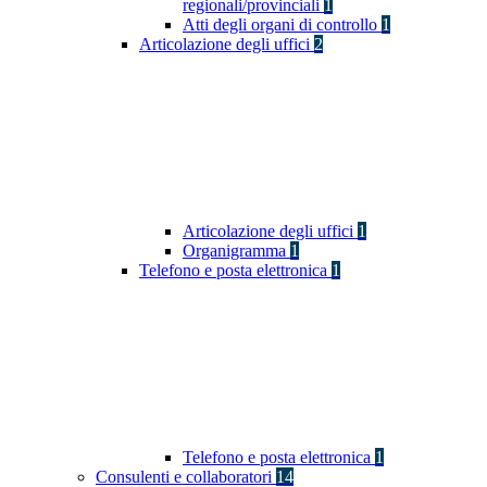
regionali/provinciali
1
Atti degli organi di controllo
1
Articolazione degli uffici
2
Articolazione degli uffici
1
Organigramma
1
Telefono e posta elettronica
1
Telefono e posta elettronica
1
Consulenti e collaboratori
14