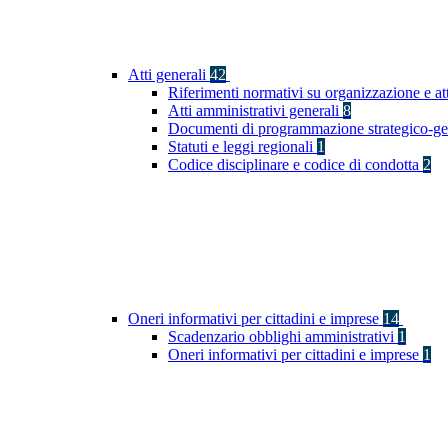
Atti generali
42
Riferimenti normativi su organizzazione e at
Atti amministrativi generali
8
Documenti di programmazione strategico-ge
Statuti e leggi regionali
1
Codice disciplinare e codice di condotta
2
Oneri informativi per cittadini e imprese
14
Scadenzario obblighi amministrativi
1
Oneri informativi per cittadini e imprese
1