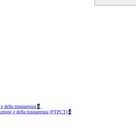
 e della trasparenza
4
rruzione e della trasparenza (PTPCT)
4