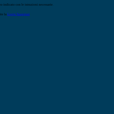
o indicato con le istruzioni necessarie.
ite la
Login Spaggiari