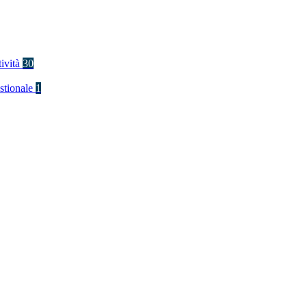
tività
30
stionale
1