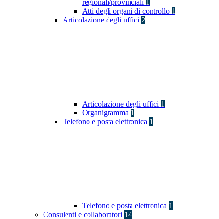
regionali/provinciali
1
Atti degli organi di controllo
1
Articolazione degli uffici
2
Articolazione degli uffici
1
Organigramma
1
Telefono e posta elettronica
1
Telefono e posta elettronica
1
Consulenti e collaboratori
14