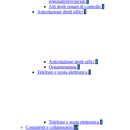
regionali/provinciali
1
Atti degli organi di controllo
1
Articolazione degli uffici
2
Articolazione degli uffici
1
Organigramma
1
Telefono e posta elettronica
1
Telefono e posta elettronica
1
Consulenti e collaboratori
14