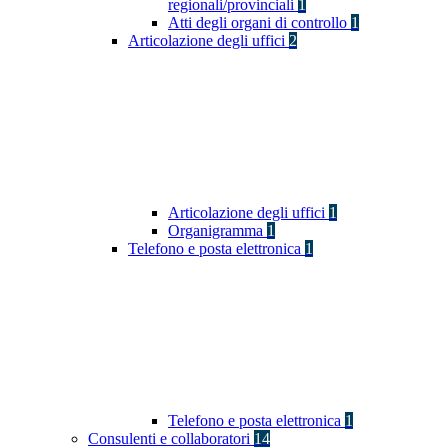
regionali/provinciali
1
Atti degli organi di controllo
1
Articolazione degli uffici
2
Articolazione degli uffici
1
Organigramma
1
Telefono e posta elettronica
1
Telefono e posta elettronica
1
Consulenti e collaboratori
14