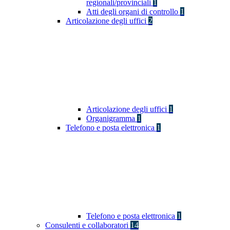
regionali/provinciali
1
Atti degli organi di controllo
1
Articolazione degli uffici
2
Articolazione degli uffici
1
Organigramma
1
Telefono e posta elettronica
1
Telefono e posta elettronica
1
Consulenti e collaboratori
14